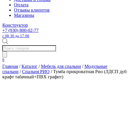
Оплата
Отзывы клиентов
Магазины
Конструктор
+7 (930) 800-02-77
с 08:30 до 17:00
Поиск
товаров
0
Главная
/
Каталог
/
Мебель для спальни
/
Модульные
спальни
/
Спальня РИО
/ Тумба прикроватная Рио (ЛДСП дуб
крафт табачный+ПВХ графит)